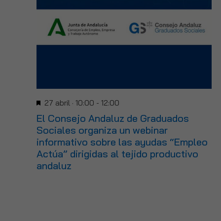
Destacado
27 abril · 10:00
-
12:00
El Consejo Andaluz de Graduados
Sociales organiza un webinar
Necesarias
informativo sobre las ayudas “Empleo
Estas
Actúa” dirigidas al tejido productivo
cookies no
son
andaluz
opcionales.
Son
necesarias
para que
funcione la