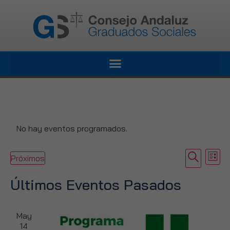
No hay eventos programados.
Naveg
Nav
Buscar
Próximos
Lista
de
Selecciona
de
la
vis
Últimos Eventos Pasados
fecha.
búsqu
de
Eve
y
May
vistas
14