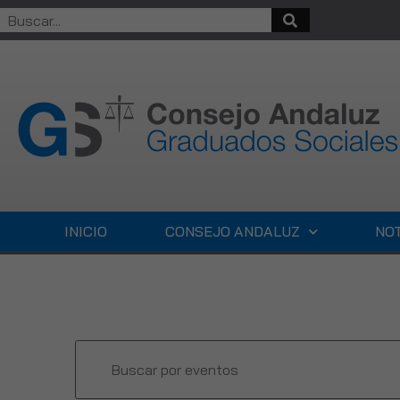
INICIO
CONSEJO ANDALUZ
NOT
Navegación
Introduce
la
de
palabra