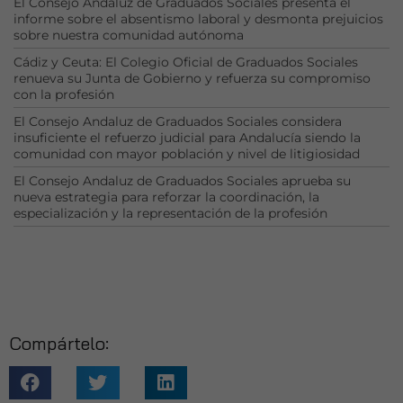
El Consejo Andaluz de Graduados Sociales presenta el
necesarias
informe sobre el absentismo laboral y desmonta prejuicios
para que
sobre nuestra comunidad autónoma
funcione la
web.
Cádiz y Ceuta: El Colegio Oficial de Graduados Sociales
renueva su Junta de Gobierno y refuerza su compromiso
con la profesión
Estadísticas
El Consejo Andaluz de Graduados Sociales considera
insuficiente el refuerzo judicial para Andalucía siendo la
Para que
comunidad con mayor población y nivel de litigiosidad
podamos
mejorar la
El Consejo Andaluz de Graduados Sociales aprueba su
funcionalidad
nueva estrategia para reforzar la coordinación, la
y estructura
especialización y la representación de la profesión
de la web, en
base a cómo
se usa la web.
Experiencia
Compártelo:
Para que
nuestra web
funcione lo
mejor posible