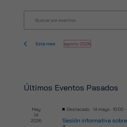
Navegación
Introduce
la
de
palabra
clave.
búsqueda
Busca
Eventos
y
para
Este mes
agosto 2026
la
Selecciona
vistas
palabra
la
clave.
fecha.
de
Eventos
Calendario
Últimos Eventos Pasados
de
Eventos
May
Destacado
14 mayo · 10:00
14
Sesión informativa sobr
2026