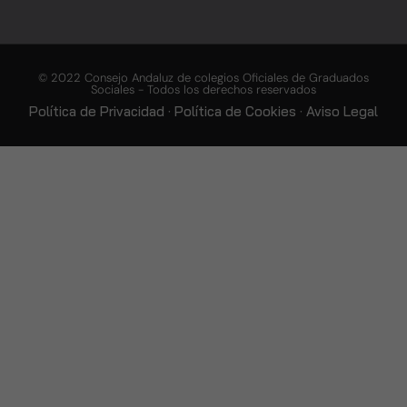
© 2022 Consejo Andaluz de colegios Oficiales de Graduados
Sociales - Todos los derechos reservados
Política de Privacidad
·
Política de Cookies
·
Aviso Legal