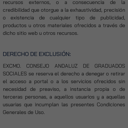
recursos externos, o a consecuencia de la
visita. Si
rechaza estas
credibilidad que otorgue a la exhaustividad, precisión
cookies,
o existencia de cualquier tipo de publicidad,
algunas
productos u otros materiales ofrecidos a través de
funcionalidades
desaparecerán
dicho sitio web u otros recursos.
de la web.
DERECHO DE EXCLUSIÓN:
Marketing
Al compartir tus
EXCMO. CONSEJO ANDALUZ DE GRADUADOS
intereses y
SOCIALES se reserva el derecho a denegar o retirar
comportamiento
mientras visitas
el acceso a portal o a los servicios ofrecidos sin
nuestro sitio,
necesidad de preaviso, a instancia propia o de
aumentas la
terceras personas, a aquellos usuarios y a aquellas
posibilidad de
ver contenido y
usuarias que incumplan las presentes Condiciones
ofertas
Generales de Uso.
personalizados.