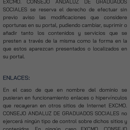
EXCMO. CONSEJO ANDALUZ DE GRADUADOS
SOCIALES se reserva el derecho de efectuar sin
previo aviso las modificaciones que considere
oportunas en su portal, pudiendo cambiar, suprimir o
añadir tanto los contenidos y servicios que se
presten a través de la misma como la forma en la
que estos aparezcan presentados o localizados en
su portal.
ENLACES:
Necesarias
En el caso de que en nombre del dominio se
Estas
pusieran en funcionamiento enlaces o hipervínculos
cookies no
que recayeran en otros sitios de Internet EXCMO.
son
opcionales.
CONSEJO ANDALUZ DE GRADUADOS SOCIALES no
Son
ejercerá ningún tipo de control sobre dichos sitios y
necesarias
contenidos. En ningún caso EXCMO. CONSEJO
para que