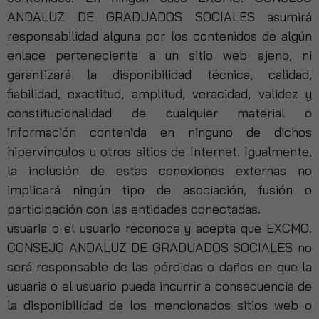
funcione la
ANDALUZ DE GRADUADOS SOCIALES asumirá
web.
responsabilidad alguna por los contenidos de algún
enlace perteneciente a un sitio web ajeno, ni
garantizará la disponibilidad técnica, calidad,
Estadísticas
Para que
fiabilidad, exactitud, amplitud, veracidad, validez y
podamos
constitucionalidad de cualquier material o
mejorar la
información contenida en ninguno de dichos
funcionalidad
y estructura
hipervínculos u otros sitios de Internet. Igualmente,
de la web, en
la inclusión de estas conexiones externas no
base a cómo
implicará ningún tipo de asociación, fusión o
se usa la web.
participación con las entidades conectadas.
usuaria o el usuario reconoce y acepta que EXCMO.
Experiencia
CONSEJO ANDALUZ DE GRADUADOS SOCIALES no
Para que
será responsable de las pérdidas o daños en que la
nuestra web
funcione lo
usuaria o el usuario pueda incurrir a consecuencia de
mejor posible
la disponibilidad de los mencionados sitios web o
durante tu