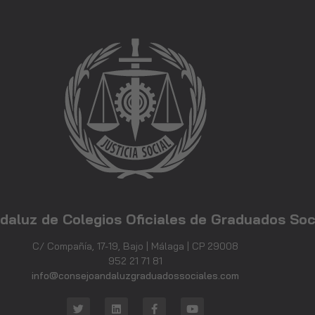
Necesarias
Estas
cookies no
son
opcionales.
Son
necesarias
para que
funcione la
web.
Estadísticas
Para que
daluz de Colegios Oficiales de Graduados Soc
podamos
mejorar la
funcionalidad
C/ Compañía, 17-19, Bajo | Málaga | CP 29008
y estructura
952 21 71 81
de la web, en
info@consejoandaluzgraduadossociales.com
base a cómo
se usa la web.