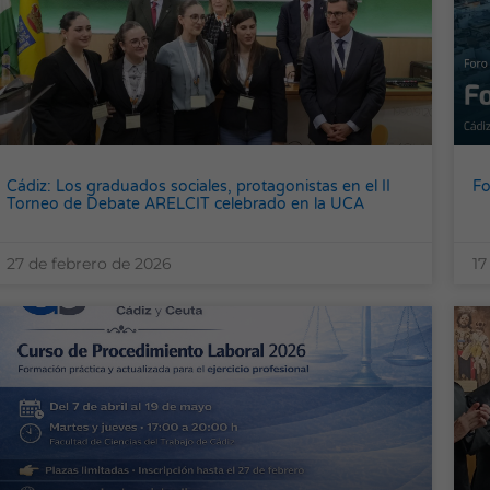
Cádiz: Los graduados sociales, protagonistas en el II
Fo
Torneo de Debate ARELCIT celebrado en la UCA
27 de febrero de 2026
17