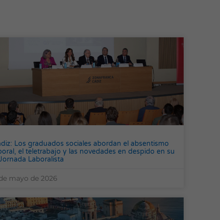
diz: Los graduados sociales abordan el absentismo
boral, el teletrabajo y las novedades en despido en su
Jornada Laboralista
de mayo de 2026