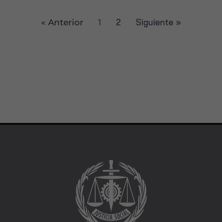
2
Siguiente »
« Anterior
1
Marketing
Al compartir tus
intereses y
comportamiento
mientras visitas
nuestro sitio,
aumentas la
posibilidad de
ver contenido y
ofertas
personalizados.