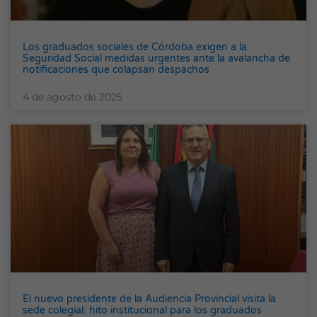
Los graduados sociales de Córdoba exigen a la
Seguridad Social medidas urgentes ante la avalancha de
notificaciones que colapsan despachos
4 de agosto de 2025
Necesarias
Estas
cookies no
son
opcionales.
Son
necesarias
para que
funcione la
web.
Estadísticas
El nuevo presidente de la Audiencia Provincial visita la
Para que
sede colegial: hito institucional para los graduados
podamos