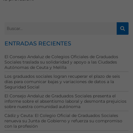
se usa la web.
Experiencia
Para que
nuestra web
funcione lo
ENTRADAS RECIENTES
mejor posible
durante tu
El Consejo Andaluz de Colegios Oficiales de Graduados
visita. Si
Sociales traslada su solidaridad y apoyo a las Ciudades
rechaza estas
Autónomas de Ceuta y Melilla
cookies,
algunas
Los graduados sociales logran recuperar el plazo de seis
funcionalidades
días para comunicar bajas y variaciones de datos a la
Seguridad Social
desaparecerán
de la web.
El Consejo Andaluz de Graduados Sociales presenta el
informe sobre el absentismo laboral y desmonta prejuicios
sobre nuestra comunidad autónoma
Marketing
Cádiz y Ceuta: El Colegio Oficial de Graduados Sociales
Al compartir tus
renueva su Junta de Gobierno y refuerza su compromiso
intereses y
con la profesión
comportamiento