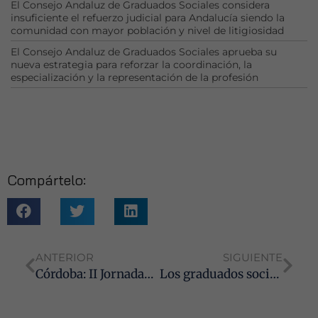
El Consejo Andaluz de Graduados Sociales considera
mientras visitas
insuficiente el refuerzo judicial para Andalucía siendo la
nuestro sitio,
comunidad con mayor población y nivel de litigiosidad
aumentas la
El Consejo Andaluz de Graduados Sociales aprueba su
posibilidad de
nueva estrategia para reforzar la coordinación, la
ver contenido y
especialización y la representación de la profesión
ofertas
personalizados.
Compártelo:
ANTERIOR
SIGUIENTE
Córdoba: II Jornadas Informativas-Prácticas sobre el VII Convenio Colectivo General del Sector de la Construcción
Los graduados sociales promueven la mediación como herramienta para evitar los retrasos de la Justicia en Andalucía