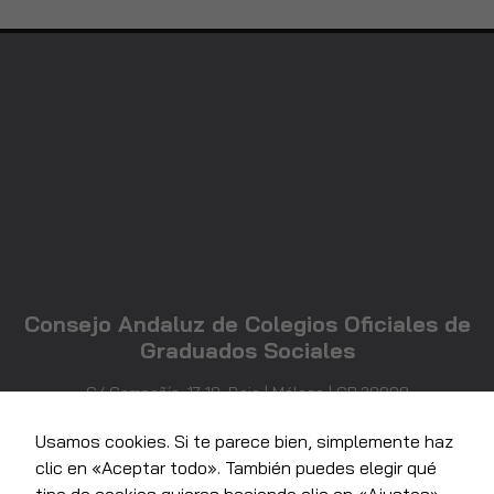
Consejo Andaluz de Colegios Oficiales de
Graduados Sociales
C/ Compañía, 17-19, Bajo | Málaga | CP 29008
952 21 71 81
info@consejoandaluzgraduadossociales.com
Usamos cookies. Si te parece bien, simplemente haz
clic en «Aceptar todo». También puedes elegir qué