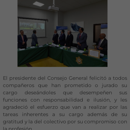
Necesarias
Estas
cookies no
son
opcionales.
Son
necesarias
para que
funcione la
web.
El presidente del Consejo General felicitó a todos
Estadísticas
compañeros que han prometido o jurado su
Para que
cargo deseándoles que desempeñen sus
podamos
funciones con responsabilidad e ilusión, y les
mejorar la
agradeció el esfuerzo que van a realizar por las
funcionalidad
y estructura
tareas inherentes a su cargo además de su
de la web, en
gratitud y la del colectivo por su compromiso con
base a cómo
la profesión.