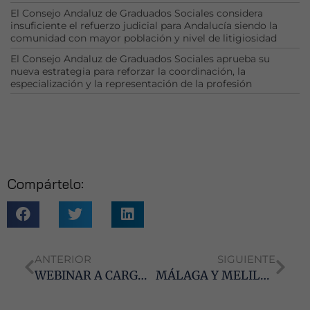
El Consejo Andaluz de Graduados Sociales considera
insuficiente el refuerzo judicial para Andalucía siendo la
Necesarias
comunidad con mayor población y nivel de litigiosidad
Estas
El Consejo Andaluz de Graduados Sociales aprueba su
cookies no
nueva estrategia para reforzar la coordinación, la
son
especialización y la representación de la profesión
opcionales.
Son
necesarias
para que
funcione la
web.
Compártelo:
Estadísticas
Para que
podamos
mejorar la
ANTERIOR
SIGUIENTE
funcionalidad
WEBINAR A CARGO DEL MAGISTRADO MIGUEL ÁNGEL LÓPEZ MARCHENA SOBRE LA ACTIVIDAD PROBATORIA
MÁLAGA Y MELILLA: LA DIPUTACIÓN PROVINCIAL OFERTA DOS PLAZAS DE TÉCNICO EN RELACIONES LABORALES DEL GRUPO A2
y estructura
de la web, en
base a cómo