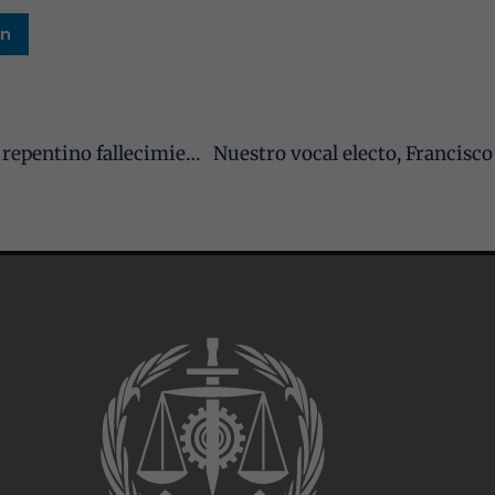
mejorar la
funcionalidad
In
y estructura
de la web, en
base a cómo
se usa la web.
Cádiz y Ceuta: Pesar en los graduados sociales por el repentino fallecimiento del secretario general del Colegio, Francisco Javier Sánchez Rea
Experiencia
Para que
nuestra web
funcione lo
mejor posible
durante tu
visita. Si
rechaza estas
cookies,
algunas
funcionalidades
desaparecerán
de la web.