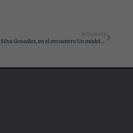
SIGUIENTE
Nuestro vocal electo, Francisco Silva González, en el encuentro Un modelo de Justicia para Andalucía de la UNIA