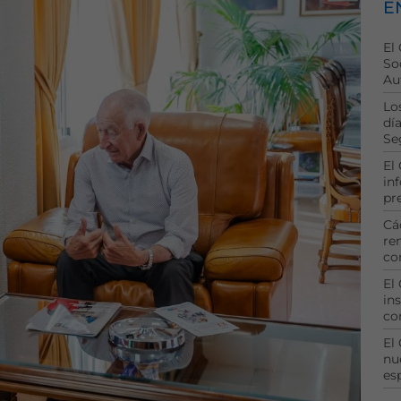
E
El
So
Au
Lo
dí
Se
El
in
pr
Cá
re
co
El
ins
co
El
nu
es