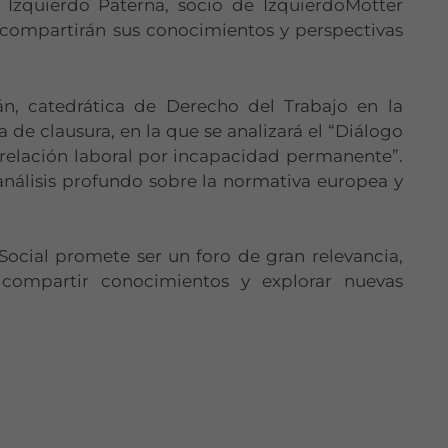
 Izquierdo Paterna, socio de IzquierdoMotter
, compartirán sus conocimientos y perspectivas
án, catedrática de Derecho del Trabajo en la
 de clausura, en la que se analizará el “Diálogo
Necesarias
a relación laboral por incapacidad permanente”.
Estas
análisis profundo sobre la normativa europea y
cookies no
son
opcionales.
Son
Social promete ser un foro de gran relevancia,
necesarias
compartir conocimientos y explorar nuevas
para que
funcione la
web.
Estadísticas
Para que
podamos