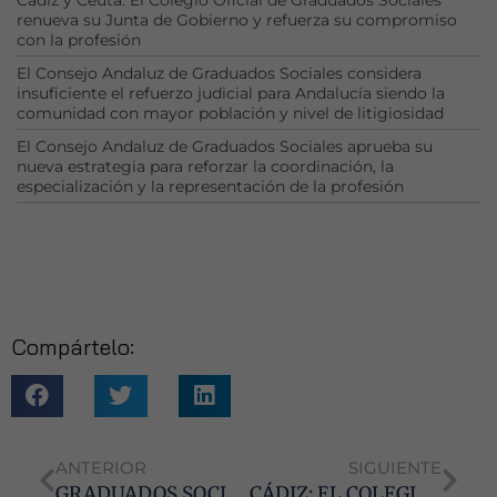
renueva su Junta de Gobierno y refuerza su compromiso
con la profesión
El Consejo Andaluz de Graduados Sociales considera
Necesarias
insuficiente el refuerzo judicial para Andalucía siendo la
Estas
comunidad con mayor población y nivel de litigiosidad
cookies no
El Consejo Andaluz de Graduados Sociales aprueba su
son
nueva estrategia para reforzar la coordinación, la
opcionales.
especialización y la representación de la profesión
Son
necesarias
para que
funcione la
web.
Compártelo:
Estadísticas
Para que
podamos
mejorar la
funcionalidad
ANTERIOR
SIGUIENTE
y estructura
de la web, en
GRADUADOS SOCIALES ABORDAN EN CÁDIZ LOS CAMBIOS NORMATIVOS DE LA SEGURIDAD SOCIAL
CÁDIZ: EL COLEGIO CUMPLIMENTA A LA NUEVA DELEGADA TERRITORIAL DE SALUD Y FAMILIAS DE LA JUNTA DE ANDALUCÍA