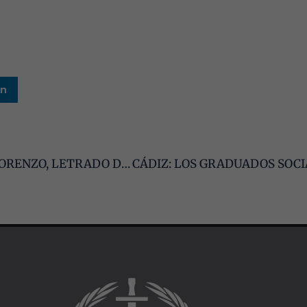
Experiencia
Para que
nuestra web
funcione lo
mejor posible
durante tu
visita. Si
In
rechaza estas
cookies,
algunas
funcionalidades
desaparecerán
CÁDIZ: PONENCIA DE MIGUEL ÁNGEL BRAGADO LORENZO, LETRADO DE LA ADMINISTRACIÓN DE JUSTICIA
de la web.
Marketing
Al compartir tus
intereses y
comportamiento
mientras visitas
nuestro sitio,
aumentas la