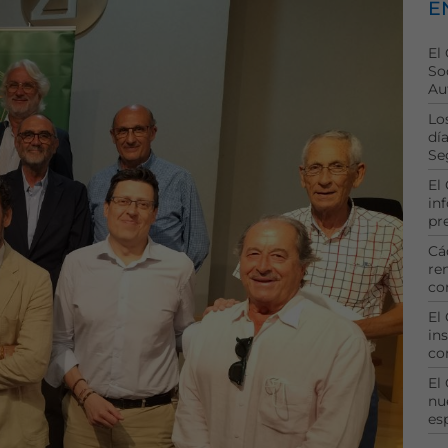
E
El
So
Au
Lo
dí
Se
El
in
pr
Cá
re
co
El
ins
co
El
nu
es