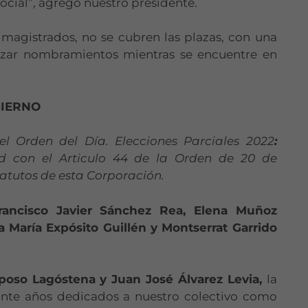
Social”, agregó nuestro presidente.
cookies no
son
opcionales.
 magistrados, no se cubren las plazas, con una
Son
izar nombramientos mientras se encuentre en
necesarias
para que
funcione la
web.
BIERNO
el Orden del Día. Elecciones Parciales 2022
:
Estadísticas
 con el Articulo 44 de la Orden de 20 de
Para que
tatutos de esta Corporación.
podamos
mejorar la
funcionalidad
rancisco Javier Sánchez Rea, Elena Muñoz
y estructura
a María Expósito Guillén y Montserrat Garrido
de la web, en
base a cómo
se usa la web.
poso Lagóstena y Juan José Álvarez Levia,
la
einte años dedicados a nuestro colectivo como