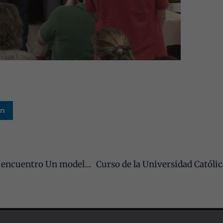
Experiencia
Para que
nuestra web
funcione lo
mejor posible
durante tu
visita. Si
rechaza estas
cookies,
In
algunas
funcionalidades
desaparecerán
de la web.
Nuestro vocal electo, Francisco Silva González, en el encuentro Un modelo de Justicia para Andalucía de la UNIA
Marketing
Al compartir tus
intereses y
comportamiento
mientras visitas