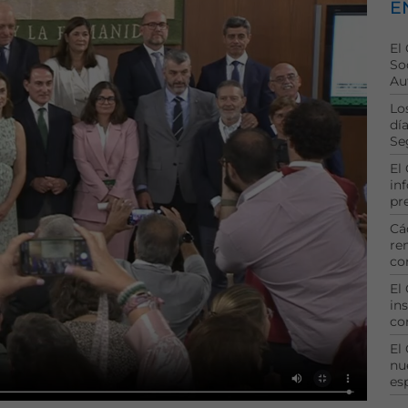
E
El
So
Au
Lo
dí
Se
El
in
pr
Cá
re
co
El
ins
co
El
nu
es