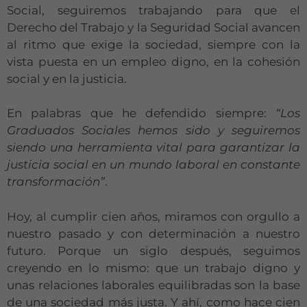
Social, seguiremos trabajando para que el
Derecho del Trabajo y la Seguridad Social avancen
Necesarias
al ritmo que exige la sociedad, siempre con la
Estas
vista puesta en un empleo digno, en la cohesión
cookies no
social y en la justicia.
son
opcionales.
Son
En palabras que he defendido siempre:
“Los
necesarias
Graduados Sociales hemos sido y seguiremos
para que
siendo una herramienta vital para garantizar la
funcione la
web.
justicia social en un mundo laboral en constante
transformación”
.
Estadísticas
Hoy, al cumplir cien años, miramos con orgullo a
Para que
nuestro pasado y con determinación a nuestro
podamos
mejorar la
futuro. Porque un siglo después, seguimos
funcionalidad
creyendo en lo mismo: que un trabajo digno y
y estructura
unas relaciones laborales equilibradas son la base
de la web, en
de una sociedad más justa. Y ahí, como hace cien
base a cómo