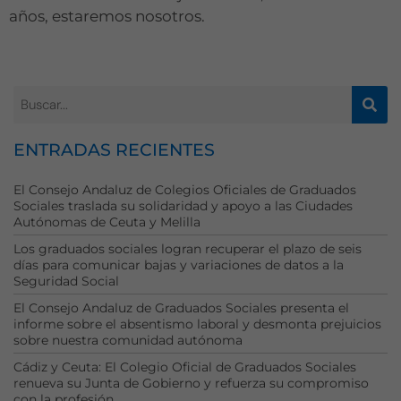
se usa la web.
años, estaremos nosotros.
Experiencia
Para que
nuestra web
funcione lo
mejor posible
ENTRADAS RECIENTES
durante tu
visita. Si
El Consejo Andaluz de Colegios Oficiales de Graduados
rechaza estas
Sociales traslada su solidaridad y apoyo a las Ciudades
cookies,
Autónomas de Ceuta y Melilla
algunas
Los graduados sociales logran recuperar el plazo de seis
funcionalidades
días para comunicar bajas y variaciones de datos a la
desaparecerán
Seguridad Social
de la web.
El Consejo Andaluz de Graduados Sociales presenta el
informe sobre el absentismo laboral y desmonta prejuicios
sobre nuestra comunidad autónoma
Marketing
Cádiz y Ceuta: El Colegio Oficial de Graduados Sociales
Al compartir tus
renueva su Junta de Gobierno y refuerza su compromiso
intereses y
con la profesión