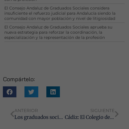
comportamiento
mientras visitas
El Consejo Andaluz de Graduados Sociales considera
nuestro sitio,
insuficiente el refuerzo judicial para Andalucía siendo la
comunidad con mayor población y nivel de litigiosidad
aumentas la
posibilidad de
El Consejo Andaluz de Graduados Sociales aprueba su
ver contenido y
nueva estrategia para reforzar la coordinación, la
ofertas
especialización y la representación de la profesión
personalizados.
Compártelo:
ANTERIOR
SIGUIENTE
Los graduados sociales de Córdoba exigen a la Seguridad Social medidas urgentes ante la avalancha de notificaciones que colapsan despachos
Cádiz: El Colegio de Graduados Sociales nombra a tres nuevos Colegiados Eméritos por su aportación a la justicia social, la función inspectora y la excelencia académica