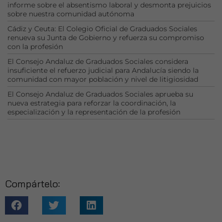
informe sobre el absentismo laboral y desmonta prejuicios
para que
sobre nuestra comunidad autónoma
funcione la
Cádiz y Ceuta: El Colegio Oficial de Graduados Sociales
web.
renueva su Junta de Gobierno y refuerza su compromiso
con la profesión
El Consejo Andaluz de Graduados Sociales considera
Estadísticas
insuficiente el refuerzo judicial para Andalucía siendo la
Para que
comunidad con mayor población y nivel de litigiosidad
podamos
mejorar la
El Consejo Andaluz de Graduados Sociales aprueba su
funcionalidad
nueva estrategia para reforzar la coordinación, la
especialización y la representación de la profesión
y estructura
de la web, en
base a cómo
se usa la web.
Experiencia
Compártelo:
Para que
nuestra web
funcione lo
mejor posible