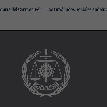
para que
funcione la
El Consejo Andaluz de Graduados Sociales felicita a María del Carmen Pérez Sibón por su nombramiento como presidenta de la Sala de lo Social del TSJA
web.
Estadísticas
Para que
podamos
mejorar la
funcionalidad
y estructura
de la web, en
base a cómo
se usa la web.
Experiencia
Para que
nuestra web
funcione lo
mejor posible