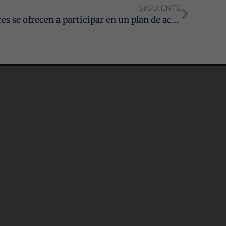
SIGUIENTE
Los Graduados Sociales andaluces se ofrecen a participar en un plan de acción conjunto ante los preocupantes datos de la Memoria del TSJA de 2025