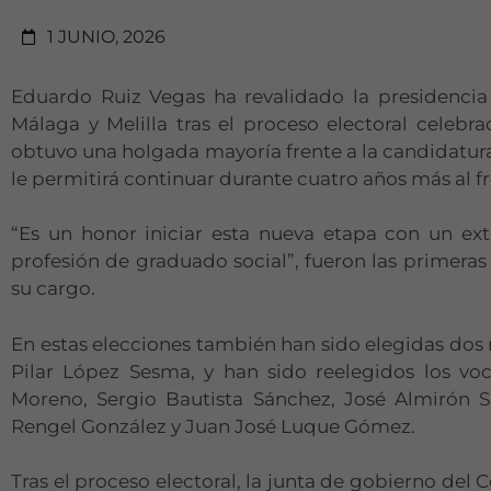
1 JUNIO, 2026
Eduardo Ruiz Vegas ha revalidado la presidencia
Málaga y Melilla tras el proceso electoral celebr
obtuvo una holgada mayoría frente a la candidatur
le permitirá continuar durante cuatro años más al f
“Es un honor iniciar esta nueva etapa con un ext
profesión de graduado social”, fueron las primera
su cargo.
En estas elecciones también han sido elegidas dos 
Pilar López Sesma, y han sido reelegidos los v
Moreno, Sergio Bautista Sánchez, José Almirón 
Rengel González y Juan José Luque Gómez.
Tras el proceso electoral, la junta de gobierno del