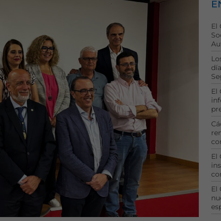
E
El
So
Au
Lo
dí
Se
El
in
pr
Cá
re
co
El
ins
co
El
nu
es