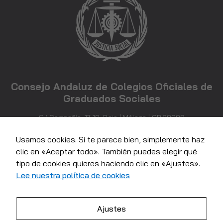
Experiencia
Para que
nuestra web
funcione lo
mejor posible
durante tu
visita. Si
rechaza estas
Consejo Andaluz de Colegios Oficiales de
cookies,
Graduados Sociales
algunas
funcionalidades
desaparecerán
C/ Compañía, 17-19, Bajo | Málaga | CP 29008
de la web.
952 21 71 81
info@consejoandaluzgraduadossociales.com
Usamos cookies. Si te parece bien, simplemente haz
clic en «Aceptar todo». También puedes elegir qué
Marketing
tipo de cookies quieres haciendo clic en «Ajustes».
Al compartir tus
Lee nuestra política de cookies
intereses y
comportamiento
mientras visitas
Ajustes
nuestro sitio,
aumentas la