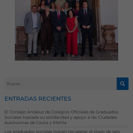
Necesarias
Estas
cookies no
son
opcionales.
Son
necesarias
para que
funcione la
web.
ENTRADAS RECIENTES
El Consejo Andaluz de Colegios Oficiales de Graduados
Estadísticas
Sociales traslada su solidaridad y apoyo a las Ciudades
Para que
Autónomas de Ceuta y Melilla
podamos
Los graduados sociales logran recuperar el plazo de seis
mejorar la