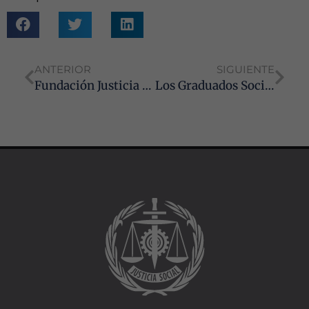
Marketing
Al compartir tus
intereses y
comportamiento
ANTERIOR
SIGUIENTE
mientras visitas
Fundación Justicia Social: el malagyeño Raúl Sánchez Rueda, Premio Excelencia 2025 – Mejor Trabajo Fin de Grado en Relaciones Laborales y RRHH
Los Graduados Sociales andaluces expresan su profundo pesar por la tragedia del incendio de Los Gallardos y trasladan su solidaridad a Almería
nuestro sitio,
aumentas la
posibilidad de
ver contenido y
ofertas
personalizados.