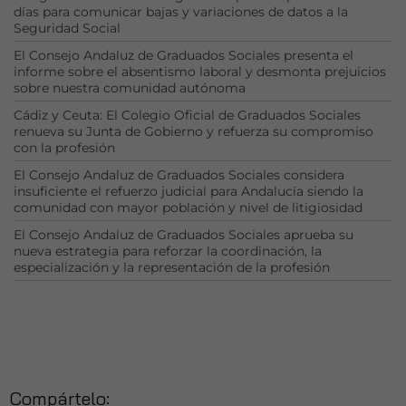
días para comunicar bajas y variaciones de datos a la
funcionalidad
Seguridad Social
y estructura
de la web, en
El Consejo Andaluz de Graduados Sociales presenta el
base a cómo
informe sobre el absentismo laboral y desmonta prejuicios
sobre nuestra comunidad autónoma
se usa la web.
Cádiz y Ceuta: El Colegio Oficial de Graduados Sociales
renueva su Junta de Gobierno y refuerza su compromiso
con la profesión
Experiencia
Para que
El Consejo Andaluz de Graduados Sociales considera
nuestra web
insuficiente el refuerzo judicial para Andalucía siendo la
funcione lo
comunidad con mayor población y nivel de litigiosidad
mejor posible
El Consejo Andaluz de Graduados Sociales aprueba su
durante tu
nueva estrategia para reforzar la coordinación, la
visita. Si
especialización y la representación de la profesión
rechaza estas
cookies,
algunas
funcionalidades
desaparecerán
de la web.
Compártelo: