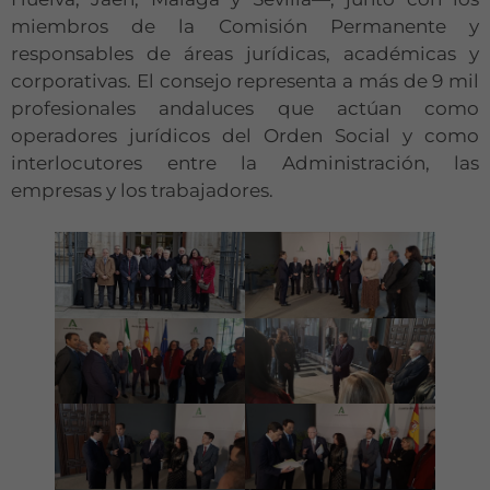
miembros de la Comisión Permanente y
responsables de áreas jurídicas, académicas y
corporativas. El consejo representa a más de 9 mil
Necesarias
profesionales andaluces que actúan como
Estas
operadores jurídicos del Orden Social y como
cookies no
interlocutores entre la Administración, las
son
empresas y los trabajadores.
opcionales.
Son
necesarias
para que
funcione la
web.
Estadísticas
Para que
podamos
mejorar la
funcionalidad
y estructura