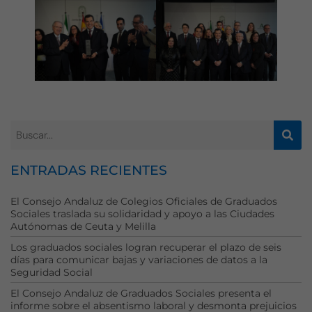
de la web, en
base a cómo
se usa la web.
Experiencia
Para que
nuestra web
funcione lo
mejor posible
durante tu
ENTRADAS RECIENTES
visita. Si
rechaza estas
cookies,
El Consejo Andaluz de Colegios Oficiales de Graduados
algunas
Sociales traslada su solidaridad y apoyo a las Ciudades
funcionalidades
Autónomas de Ceuta y Melilla
desaparecerán
Los graduados sociales logran recuperar el plazo de seis
de la web.
días para comunicar bajas y variaciones de datos a la
Seguridad Social
El Consejo Andaluz de Graduados Sociales presenta el
Marketing
informe sobre el absentismo laboral y desmonta prejuicios