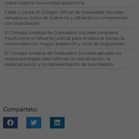
Al compartir tus
sobre nuestra comunidad autónoma
intereses y
Cádiz y Ceuta: El Colegio Oficial de Graduados Sociales
comportamiento
renueva su Junta de Gobierno y refuerza su compromiso
mientras visitas
con la profesión
nuestro sitio,
aumentas la
El Consejo Andaluz de Graduados Sociales considera
insuficiente el refuerzo judicial para Andalucía siendo la
posibilidad de
comunidad con mayor población y nivel de litigiosidad
ver contenido y
ofertas
El Consejo Andaluz de Graduados Sociales aprueba su
personalizados.
nueva estrategia para reforzar la coordinación, la
especialización y la representación de la profesión
Compártelo: