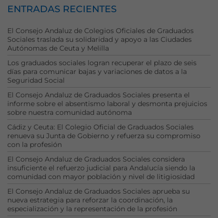
ENTRADAS RECIENTES
El Consejo Andaluz de Colegios Oficiales de Graduados
Sociales traslada su solidaridad y apoyo a las Ciudades
Autónomas de Ceuta y Melilla
Los graduados sociales logran recuperar el plazo de seis
días para comunicar bajas y variaciones de datos a la
Seguridad Social
El Consejo Andaluz de Graduados Sociales presenta el
Necesarias
informe sobre el absentismo laboral y desmonta prejuicios
Estas
sobre nuestra comunidad autónoma
cookies no
Cádiz y Ceuta: El Colegio Oficial de Graduados Sociales
son
renueva su Junta de Gobierno y refuerza su compromiso
opcionales.
con la profesión
Son
necesarias
El Consejo Andaluz de Graduados Sociales considera
para que
insuficiente el refuerzo judicial para Andalucía siendo la
comunidad con mayor población y nivel de litigiosidad
funcione la
web.
El Consejo Andaluz de Graduados Sociales aprueba su
nueva estrategia para reforzar la coordinación, la
especialización y la representación de la profesión