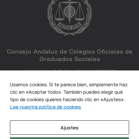
desaparecerán
de la web.
Marketing
Al compartir tus
intereses y
comportamiento
Consejo Andaluz de Colegios Oficiales de
mientras visitas
Graduados Sociales
nuestro sitio,
aumentas la
C/ Compañía, 17-19, Bajo | Málaga | CP 29008
posibilidad de
952 21 71 81
ver contenido y
info@consejoandaluzgraduadossociales.com
Usamos cookies. Si te parece bien, simplemente haz
ofertas
clic en «Aceptar todo». También puedes elegir qué
personalizados.
tipo de cookies quieres haciendo clic en «Ajustes».
Lee nuestra política de cookies
Ajustes
© 2022 Consejo Andaluz de colegios Oficiales de Graduados