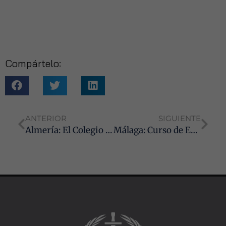
Estadísticas
Para que
podamos
mejorar la
funcionalidad
y estructura
Compártelo:
de la web, en
base a cómo
se usa la web.
Experiencia
ANTERIOR
SIGUIENTE
Para que
Almería: El Colegio de Graduados Sociales de celebra sus Actos Institucionales
Málaga: Curso de Especialización en Mediación Civil, Mercantil y Laboral
nuestra web
funcione lo
mejor posible
durante tu
visita. Si
rechaza estas
cookies,
algunas
funcionalidades