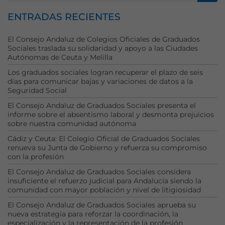
Estas
cookies no
ENTRADAS RECIENTES
son
opcionales.
El Consejo Andaluz de Colegios Oficiales de Graduados
Son
Sociales traslada su solidaridad y apoyo a las Ciudades
necesarias
Autónomas de Ceuta y Melilla
para que
Los graduados sociales logran recuperar el plazo de seis
funcione la
días para comunicar bajas y variaciones de datos a la
web.
Seguridad Social
El Consejo Andaluz de Graduados Sociales presenta el
informe sobre el absentismo laboral y desmonta prejuicios
Estadísticas
sobre nuestra comunidad autónoma
Para que
Cádiz y Ceuta: El Colegio Oficial de Graduados Sociales
podamos
renueva su Junta de Gobierno y refuerza su compromiso
mejorar la
con la profesión
funcionalidad
y estructura
El Consejo Andaluz de Graduados Sociales considera
de la web, en
insuficiente el refuerzo judicial para Andalucía siendo la
base a cómo
comunidad con mayor población y nivel de litigiosidad
se usa la web.
El Consejo Andaluz de Graduados Sociales aprueba su
nueva estrategia para reforzar la coordinación, la
especialización y la representación de la profesión