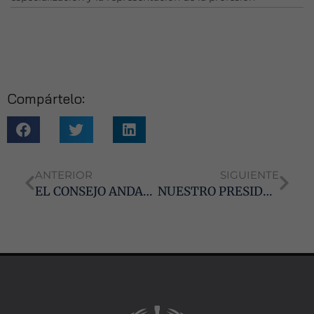
Experiencia
Para que
nuestra web
funcione lo
mejor posible
durante tu
Compártelo:
visita. Si
rechaza estas
cookies,
algunas
funcionalidades
desaparecerán
ANTERIOR
SIGUIENTE
de la web.
EL CONSEJO ANDALUZ DE GRADUADOS SOCIALES DARÁ A CONOCER LA PROFESIÓN ENTRE LOS FUTUROS ESTUDIANTES UNIVERSITARIOS
NUESTRO PRESIDENTE, EN EL FORO DE INTERNACIONALIZACIÓN DE LA CÁMARA DE CÁDIZ
Marketing
Al compartir tus
intereses y
comportamiento
mientras visitas
nuestro sitio,
aumentas la