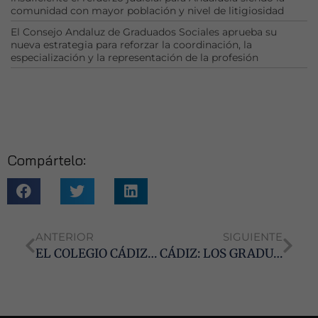
comunidad con mayor población y nivel de litigiosidad
Necesarias
El Consejo Andaluz de Graduados Sociales aprueba su
Estas
nueva estrategia para reforzar la coordinación, la
cookies no
especialización y la representación de la profesión
son
opcionales.
Son
necesarias
para que
funcione la
web.
Compártelo:
Estadísticas
Para que
podamos
ANTERIOR
SIGUIENTE
mejorar la
EL COLEGIO CÁDIZ, EN LA ENTREGA DE BECAS DE RELACIONES LABORALES Y RECURSOS HUMANOS DEL CAMPUS DE ALGECIRAS DE LA UCA
CÁDIZ: LOS GRADUADOS SOCIALES PIDEN A PARLAMENTARIOS DEL PP EN ANDALUCÍA SOLUCIONES PARA EL DÉFICIT DE SEDES JUDICIALES
funcionalidad
y estructura
de la web, en
base a cómo
se usa la web.