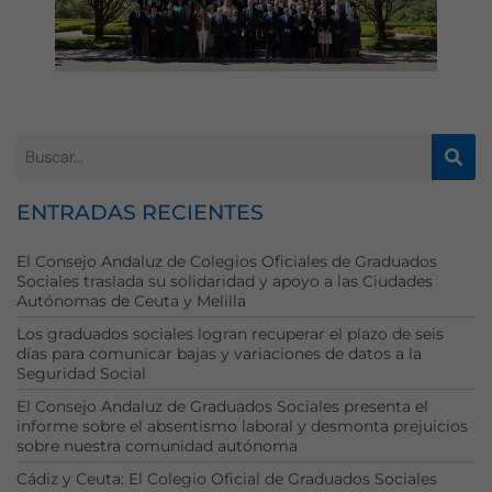
Necesarias
Estas
cookies no
son
opcionales.
Son
necesarias
ENTRADAS RECIENTES
para que
funcione la
El Consejo Andaluz de Colegios Oficiales de Graduados
web.
Sociales traslada su solidaridad y apoyo a las Ciudades
Autónomas de Ceuta y Melilla
Los graduados sociales logran recuperar el plazo de seis
Estadísticas
días para comunicar bajas y variaciones de datos a la
Para que
Seguridad Social
podamos
El Consejo Andaluz de Graduados Sociales presenta el
mejorar la
informe sobre el absentismo laboral y desmonta prejuicios
funcionalidad
sobre nuestra comunidad autónoma
y estructura
Cádiz y Ceuta: El Colegio Oficial de Graduados Sociales
de la web, en