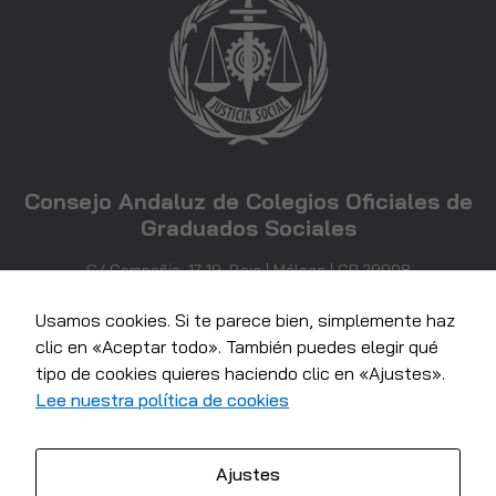
desaparecerán
de la web.
Marketing
Al compartir tus
intereses y
comportamiento
Consejo Andaluz de Colegios Oficiales de
mientras visitas
Graduados Sociales
nuestro sitio,
aumentas la
posibilidad de
C/ Compañía, 17-19, Bajo | Málaga | CP 29008
ver contenido y
952 21 71 81
ofertas
info@consejoandaluzgraduadossociales.com
Usamos cookies. Si te parece bien, simplemente haz
personalizados.
clic en «Aceptar todo». También puedes elegir qué
tipo de cookies quieres haciendo clic en «Ajustes».
Lee nuestra política de cookies
Ajustes