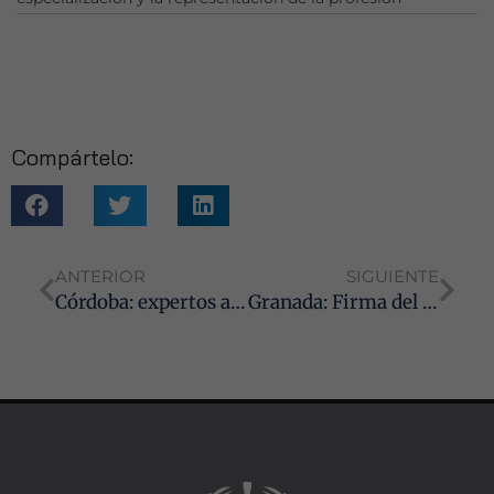
Estadísticas
Para que
podamos
mejorar la
funcionalidad
y estructura
de la web, en
Compártelo:
base a cómo
se usa la web.
Experiencia
ANTERIOR
SIGUIENTE
Para que
Córdoba: expertos abogan por bolsas únicas y comunes de empleo para mitigar el 30% de temporalidad en el sector público
Granada: Firma del protocolo de actuación para la presentación de expedientes de Extranjería por el Colegio de Graduados Sociales
nuestra web
funcione lo
mejor posible
durante tu
visita. Si
rechaza estas
cookies,
algunas
funcionalidades