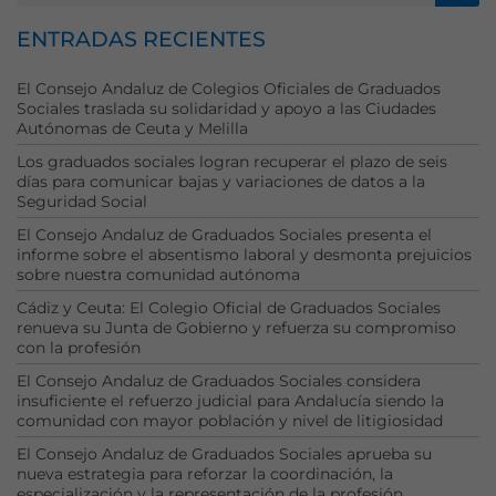
ENTRADAS RECIENTES
El Consejo Andaluz de Colegios Oficiales de Graduados
Sociales traslada su solidaridad y apoyo a las Ciudades
Autónomas de Ceuta y Melilla
Los graduados sociales logran recuperar el plazo de seis
días para comunicar bajas y variaciones de datos a la
Seguridad Social
Necesarias
El Consejo Andaluz de Graduados Sociales presenta el
informe sobre el absentismo laboral y desmonta prejuicios
Estas
sobre nuestra comunidad autónoma
cookies no
son
Cádiz y Ceuta: El Colegio Oficial de Graduados Sociales
opcionales.
renueva su Junta de Gobierno y refuerza su compromiso
Son
con la profesión
necesarias
El Consejo Andaluz de Graduados Sociales considera
para que
insuficiente el refuerzo judicial para Andalucía siendo la
funcione la
comunidad con mayor población y nivel de litigiosidad
web.
El Consejo Andaluz de Graduados Sociales aprueba su
nueva estrategia para reforzar la coordinación, la
especialización y la representación de la profesión