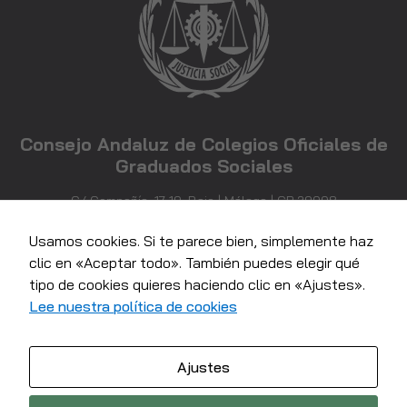
posibilidad de
ver contenido y
ofertas
personalizados.
Consejo Andaluz de Colegios Oficiales de
Graduados Sociales
C/ Compañía, 17-19, Bajo | Málaga | CP 29008
952 21 71 81
info@consejoandaluzgraduadossociales.com
Usamos cookies. Si te parece bien, simplemente haz
clic en «Aceptar todo». También puedes elegir qué
tipo de cookies quieres haciendo clic en «Ajustes».
Lee nuestra política de cookies
Ajustes
© 2022 Consejo Andaluz de colegios Oficiales de Graduados