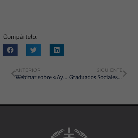
Experiencia
Para que
nuestra web
funcione lo
mejor posible
durante tu
Compártelo:
visita. Si
rechaza estas
cookies,
algunas
funcionalidades
desaparecerán
ANTERIOR
SIGUIENTE
de la web.
Webinar sobre «Ayudas a PYMES y Autónomos de la Junta de Andalucía para compensar los sobrecostes energéticos durante 2022»
Graduados Sociales de Andalucía y ASESCON se unen para solicitar mejoras en la Justicia
Marketing
Al compartir tus
intereses y
comportamiento
mientras visitas
nuestro sitio,
aumentas la