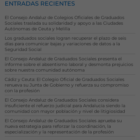
ENTRADAS RECIENTES
cookies no
son
El Consejo Andaluz de Colegios Oficiales de Graduados
opcionales.
Sociales traslada su solidaridad y apoyo a las Ciudades
Son
Autónomas de Ceuta y Melilla
necesarias
para que
Los graduados sociales logran recuperar el plazo de seis
funcione la
días para comunicar bajas y variaciones de datos a la
web.
Seguridad Social
El Consejo Andaluz de Graduados Sociales presenta el
informe sobre el absentismo laboral y desmonta prejuicios
Estadísticas
sobre nuestra comunidad autónoma
Para que
Cádiz y Ceuta: El Colegio Oficial de Graduados Sociales
podamos
renueva su Junta de Gobierno y refuerza su compromiso
mejorar la
con la profesión
funcionalidad
El Consejo Andaluz de Graduados Sociales considera
y estructura
insuficiente el refuerzo judicial para Andalucía siendo la
de la web, en
comunidad con mayor población y nivel de litigiosidad
base a cómo
se usa la web.
El Consejo Andaluz de Graduados Sociales aprueba su
nueva estrategia para reforzar la coordinación, la
especialización y la representación de la profesión