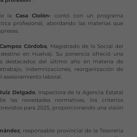
la profesión
”.
de la
Casa Clolón-
contó con un programa
ctica profesional, abordando las materias que
presas.
 Campos Córdoba
, Magistrado de lo Social del
 destino en Huelva). Su ponencia ofreció una
ás destacados del último año en materia de
eletrabajo, indemnizaciones, reorganización de
 el asesoramiento laboral.
 Ruiz Delgado
, Inspectora de la Agencia Estatal
lle las novedades normativas, los criterios
s previstos para 2025, proporcionando una visión
rnández
, responsable provincial de la Tesorería