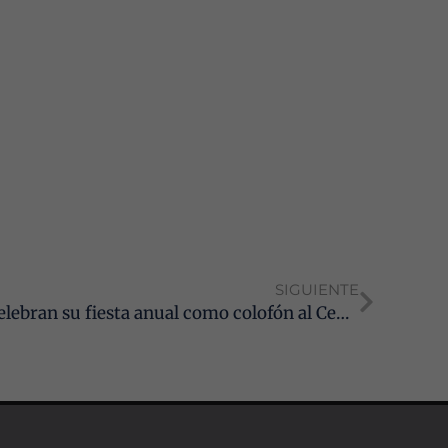
SIGUIENTE
Cádiz: Los graduados sociales celebran su fiesta anual como colofón al Centenario de la profesión