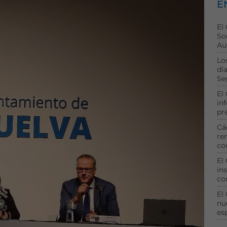
E
El
So
Au
Lo
dí
Se
El
in
pr
Cá
re
co
El
ins
co
El
nu
es