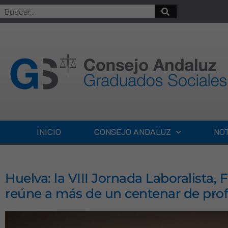
INICIO
CONSEJO ANDALUZ
NOT
Huelva: la VIII Jornada Laboralista, 
reúne a más de un centenar de prof