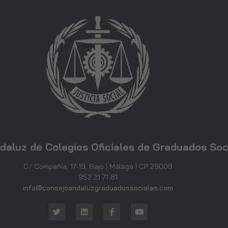
Experiencia
Para que
nuestra web
funcione lo
mejor posible
durante tu
visita. Si
rechaza estas
cookies,
algunas
funcionalidades
desaparecerán
de la web.
daluz de Colegios Oficiales de Graduados Soc
C/ Compañía, 17-19, Bajo | Málaga | CP 29008
Marketing
952 21 71 81
Al compartir tus
info@consejoandaluzgraduadossociales.com
intereses y
comportamiento
mientras visitas
nuestro sitio,