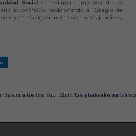
Necesarias
guridad Social
se reafirma como una de las
Estas
dario autonómico, posicionando al Colegio de
cookies no
onal y en divulgación de contenidos jurídicos,
son
opcionales.
Son
necesarias
para que
funcione la
web.
In
Estadísticas
Para que
podamos
Córdoba: el Colegio Oficial de Graduados Sociales celebra sus actos institucionales con motivo del Centenario de la Profesión
mejorar la
funcionalidad
y estructura
de la web, en
base a cómo
se usa la web.