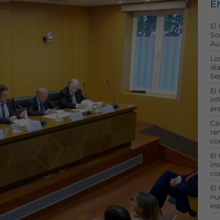
E
El
So
Au
Lo
dí
Se
El
in
pr
Cá
re
co
El
ins
co
El
nu
es