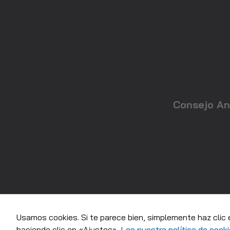
Consejo An
Usamos cookies. Si te parece bien, simplemente haz clic 
© 2022 Consejo Andaluz de colegios Oficiales de Graduados Social
haciendo clic en «Ajustes».
Lee nuestra política de cook