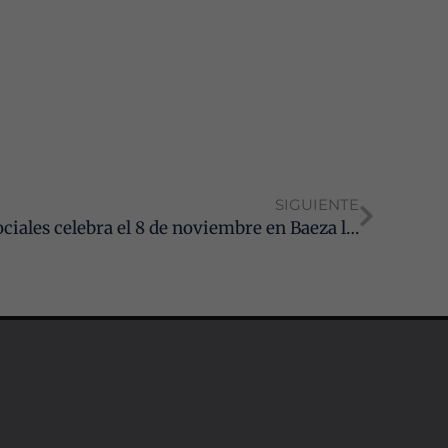
SIGUIENTE
Jaén: el Colegio de Graduados Sociales celebra el 8 de noviembre en Baeza la I Jornada Nacional Agrolaboral