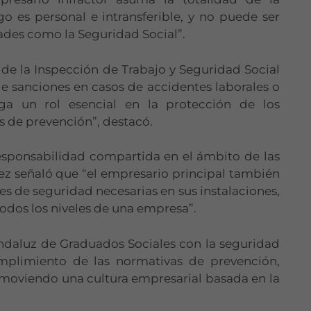
o es personal e intransferible, y no puede ser
dades como la Seguridad Social”.
de la Inspección de Trabajo y Seguridad Social
de sanciones en casos de accidentes laborales o
ega un rol esencial en la protección de los
s de prevención”, destacó.
Necesarias
Estas
responsabilidad compartida en el ámbito de las
cookies no
ez señaló que “el empresario principal también
son
opcionales.
es de seguridad necesarias en sus instalaciones,
Son
todos los niveles de una empresa”.
necesarias
para que
funcione la
ndaluz de Graduados Sociales con la seguridad
web.
umplimiento de las normativas de prevención,
omoviendo una cultura empresarial basada en la
Estadísticas