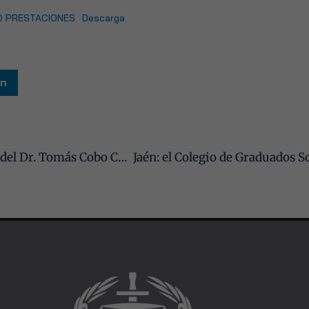
Para que
O PRESTACIONES
Descarga
podamos
mejorar la
funcionalidad
y estructura
de la web, en
In
base a cómo
se usa la web.
Experiencia
José Blas Fernández Sánchez presente en la elección del Dr. Tomás Cobo Castro como nuevo presidente de la Unión Profesional
Para que
nuestra web
funcione lo
mejor posible
durante tu
visita. Si
rechaza estas
cookies,
algunas
funcionalidades
desaparecerán