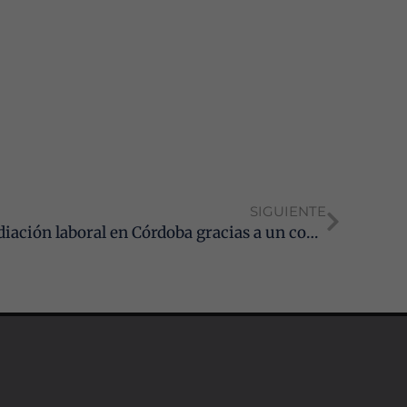
SIGUIENTE
La Junta pone en marcha la mediación laboral en Córdoba gracias a un convenio pionero con los Graduados Sociales