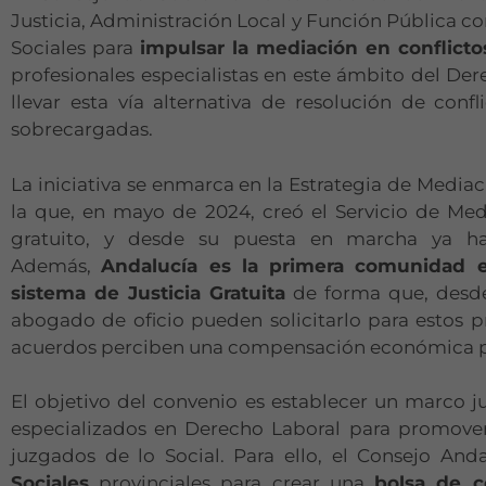
Justicia, Administración Local y Función Pública c
Sociales para
impulsar la mediación en conflictos
profesionales especialistas en este ámbito del Der
llevar esta vía alternativa de resolución de confl
sobrecargadas.
La iniciativa se enmarca en la Estrategia de Mediaci
la que, en mayo de 2024, creó el Servicio de Me
gratuito, y desde su puesta en marcha ya ha
Además,
Andalucía es la primera comunidad e
sistema de Justicia Gratuita
de forma que, desde
abogado de oficio pueden solicitarlo para estos pr
acuerdos perciben una compensación económica por
El objetivo del convenio es establecer un marco j
especializados en Derecho Laboral para promover
juzgados de lo Social. Para ello, el Consejo And
Sociales
provinciales para crear una
bolsa de 