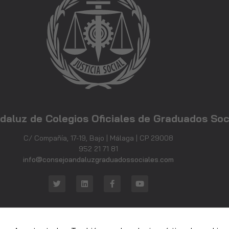
Estadísticas
Para que
podamos
mejorar la
funcionalidad
y estructura
de la web, en
base a cómo
se usa la web.
daluz de Colegios Oficiales de Graduados Soc
Experiencia
Para que
C/ Compañía, 17-19, Bajo | Málaga | CP 29008
nuestra web
952 21 71 81
funcione lo
info@consejoandaluzgraduadossociales.com
mejor posible
durante tu
visita. Si
rechaza estas
cookies,
algunas
funcionalidades