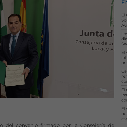
E
El
So
Au
Lo
dí
Se
El
in
pr
Cá
re
co
El
ins
co
El
nu
es
 del convenio firmado por la Consejería de