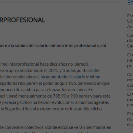
E
El
So
Au
Lo
dí
Se
El
in
pr
Cá
re
co
El
ins
co
El
nu
es