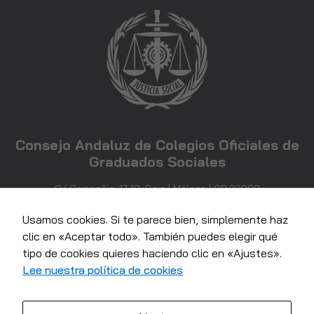
Experiencia
Para que
nuestra web
funcione lo
mejor posible
durante tu
visita. Si
rechaza estas
cookies,
Consejo Andaluz de Colegios Oficiales de
algunas
Graduados Sociales
funcionalidades
desaparecerán
C/ Compañía, 17-19, Bajo | Málaga | CP 29008
de la web.
952 21 71 81
info@consejoandaluzgraduadossociales.com
Usamos cookies. Si te parece bien, simplemente haz
clic en «Aceptar todo». También puedes elegir qué
Marketing
Al compartir tus
tipo de cookies quieres haciendo clic en «Ajustes».
intereses y
Lee nuestra política de cookies
comportamiento
mientras visitas
nuestro sitio,