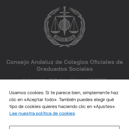
funcionalidades
desaparecerán
de la web.
Marketing
Al compartir tus
intereses y
comportamiento
mientras visitas
Consejo Andaluz de Colegios Oficiales de
nuestro sitio,
Graduados Sociales
aumentas la
posibilidad de
C/ Compañía, 17-19, Bajo | Málaga | CP 29008
ver contenido y
952 21 71 81
ofertas
info@consejoandaluzgraduadossociales.com
personalizados.
Usamos cookies. Si te parece bien, simplemente haz
clic en «Aceptar todo». También puedes elegir qué
tipo de cookies quieres haciendo clic en «Ajustes».
Lee nuestra política de cookies