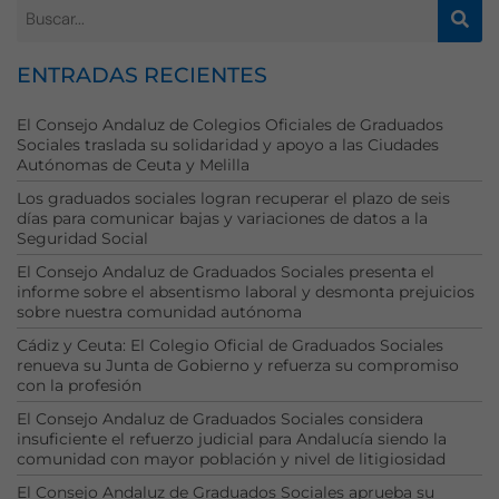
ENTRADAS RECIENTES
El Consejo Andaluz de Colegios Oficiales de Graduados
Sociales traslada su solidaridad y apoyo a las Ciudades
Autónomas de Ceuta y Melilla
Los graduados sociales logran recuperar el plazo de seis
días para comunicar bajas y variaciones de datos a la
Seguridad Social
Necesarias
El Consejo Andaluz de Graduados Sociales presenta el
Estas
informe sobre el absentismo laboral y desmonta prejuicios
cookies no
sobre nuestra comunidad autónoma
son
opcionales.
Cádiz y Ceuta: El Colegio Oficial de Graduados Sociales
renueva su Junta de Gobierno y refuerza su compromiso
Son
con la profesión
necesarias
para que
El Consejo Andaluz de Graduados Sociales considera
funcione la
insuficiente el refuerzo judicial para Andalucía siendo la
web.
comunidad con mayor población y nivel de litigiosidad
El Consejo Andaluz de Graduados Sociales aprueba su