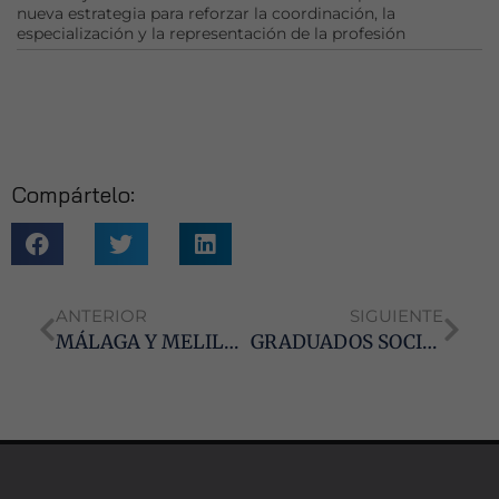
nueva estrategia para reforzar la coordinación, la
Estadísticas
especialización y la representación de la profesión
Para que
podamos
mejorar la
funcionalidad
y estructura
de la web, en
base a cómo
Compártelo:
se usa la web.
Experiencia
Para que
ANTERIOR
SIGUIENTE
nuestra web
MÁLAGA Y MELILLA: DESAYUNOS LABORALES SOBRE LA REFORMA LABORAL EN MARBELLA
GRADUADOS SOCIALES ABORDAN CON EL GRUPO PARLAMENTARIO DE CIUDADANOS LA SITUACIÓN LABORAL Y SOCIAL DE ANDALUCÍA
funcione lo
mejor posible
durante tu
visita. Si
rechaza estas
cookies,
algunas