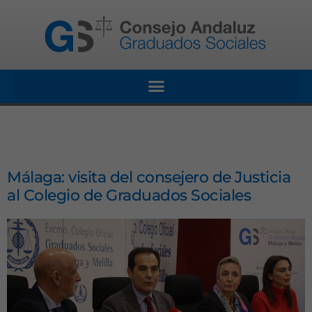
Málaga: visita del consejero de Justicia
al Colegio de Graduados Sociales