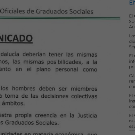
E
El
So
Au
Lo
dí
Se
El
in
pr
Cá
re
co
El
ins
co
El
nu
es