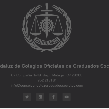
Experiencia
Para que
nuestra web
funcione lo
mejor posible
durante tu
visita. Si
rechaza estas
cookies,
algunas
funcionalidades
desaparecerán
daluz de Colegios Oficiales de Graduados Soc
de la web.
C/ Compañía, 17-19, Bajo | Málaga | CP 29008
952 21 71 81
Marketing
info@consejoandaluzgraduadossociales.com
Al compartir tus
intereses y
comportamiento
mientras visitas
nuestro sitio,