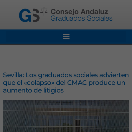
Sevilla: Los graduados sociales advierten
que el «colapso» del CMAC produce un
aumento de litigios