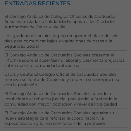
ENTRADAS RECIENTES
cookies no
son
El Consejo Andaluz de Colegios Oficiales de Graduados
opcionales.
Sociales traslada su solidaridad y apoyo a las Ciudades
Son
Autónomas de Ceuta y Melilla
necesarias
para que
Los graduados sociales logran recuperar el plazo de seis
funcione la
días para comunicar bajas y variaciones de datos a la
web.
Seguridad Social
El Consejo Andaluz de Graduados Sociales presenta el
informe sobre el absentismo laboral y desmonta prejuicios
Estadísticas
sobre nuestra comunidad autónoma
Para que
Cádiz y Ceuta: El Colegio Oficial de Graduados Sociales
podamos
renueva su Junta de Gobierno y refuerza su compromiso
mejorar la
con la profesión
funcionalidad
El Consejo Andaluz de Graduados Sociales considera
y estructura
insuficiente el refuerzo judicial para Andalucía siendo la
de la web, en
comunidad con mayor población y nivel de litigiosidad
base a cómo
se usa la web.
El Consejo Andaluz de Graduados Sociales aprueba su
nueva estrategia para reforzar la coordinación, la
especialización y la representación de la profesión