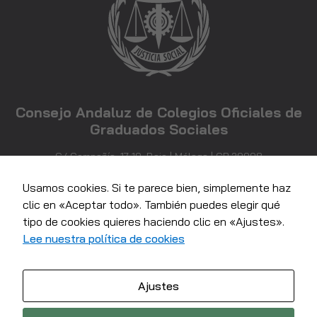
posibilidad de
ver contenido y
ofertas
personalizados.
Consejo Andaluz de Colegios Oficiales de
Graduados Sociales
C/ Compañía, 17-19, Bajo | Málaga | CP 29008
952 21 71 81
info@consejoandaluzgraduadossociales.com
Usamos cookies. Si te parece bien, simplemente haz
clic en «Aceptar todo». También puedes elegir qué
tipo de cookies quieres haciendo clic en «Ajustes».
Lee nuestra política de cookies
Ajustes
© 2022 Consejo Andaluz de colegios Oficiales de Graduados