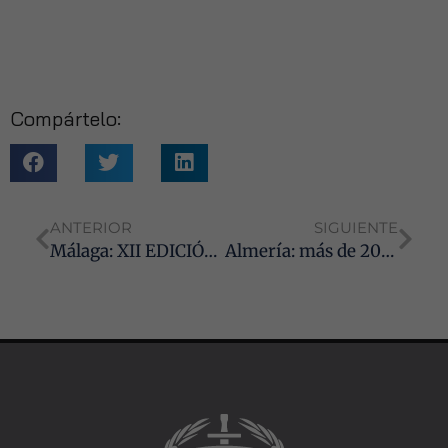
Experiencia
Para que
nuestra web
funcione lo
mejor posible
durante tu
Compártelo:
visita. Si
rechaza estas
cookies,
algunas
funcionalidades
desaparecerán
ANTERIOR
SIGUIENTE
de la web.
Málaga: XII EDICIÓN CERTAMEN LABORALISTA. Convocatoria abierta hasta el próximo 7 de octubre
Almería: más de 200 operadores jurídicos se dan cita XIX Jornadas de Trabajo y Seguridad Social
Marketing
Al compartir tus
intereses y
comportamiento
mientras visitas
nuestro sitio,
aumentas la