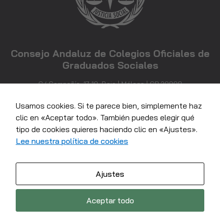
ver contenido y
ofertas
personalizados.
Consejo Andaluz de Colegios Oficiales de
Graduados Sociales
C/ Compañía, 17-19, Bajo | Málaga | CP 29008
952 21 71 81
info@consejoandaluzgraduadossociales.com
Usamos cookies. Si te parece bien, simplemente haz
clic en «Aceptar todo». También puedes elegir qué
tipo de cookies quieres haciendo clic en «Ajustes».
Lee nuestra política de cookies
Ajustes
© 2022 Consejo Andaluz de colegios Oficiales de Graduados
Sociales - Todos los derechos reservados
Aceptar todo
Política de Privacidad
·
Política de Cookies
·
Aviso Legal