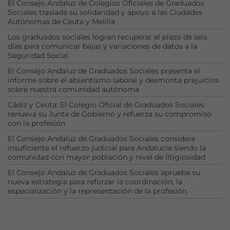
El Consejo Andaluz de Colegios Oficiales de Graduados
son
Sociales traslada su solidaridad y apoyo a las Ciudades
opcionales.
Autónomas de Ceuta y Melilla
Son
necesarias
Los graduados sociales logran recuperar el plazo de seis
días para comunicar bajas y variaciones de datos a la
para que
Seguridad Social
funcione la
web.
El Consejo Andaluz de Graduados Sociales presenta el
informe sobre el absentismo laboral y desmonta prejuicios
sobre nuestra comunidad autónoma
Estadísticas
Cádiz y Ceuta: El Colegio Oficial de Graduados Sociales
Para que
renueva su Junta de Gobierno y refuerza su compromiso
con la profesión
podamos
mejorar la
El Consejo Andaluz de Graduados Sociales considera
funcionalidad
insuficiente el refuerzo judicial para Andalucía siendo la
y estructura
comunidad con mayor población y nivel de litigiosidad
de la web, en
El Consejo Andaluz de Graduados Sociales aprueba su
base a cómo
nueva estrategia para reforzar la coordinación, la
se usa la web.
especialización y la representación de la profesión
Experiencia