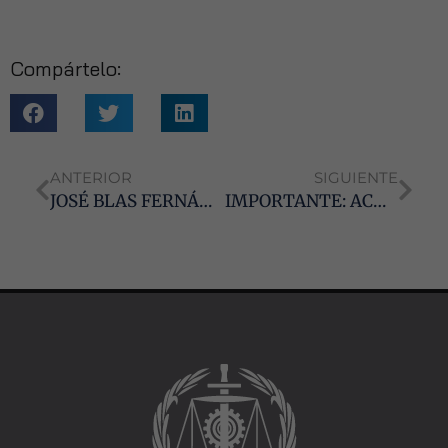
Para que
nuestra web
funcione lo
mejor posible
Compártelo:
durante tu
visita. Si
rechaza estas
cookies,
algunas
ANTERIOR
SIGUIENTE
funcionalidades
JOSÉ BLAS FERNÁNDEZ, NOMBRADO COLEGIADO DE HONOR, EN SU CATEGORÍA DE ORO, DE LOS GRADUADOS SOCIALES DE SEVILLA
IMPORTANTE: ACUERDO DEL PRESIDENTE DEL TSJ DE ANDALUCÍA COVID-19
desaparecerán
de la web.
Marketing
Al compartir tus
intereses y
comportamiento
mientras visitas
nuestro sitio,
aumentas la
posibilidad de