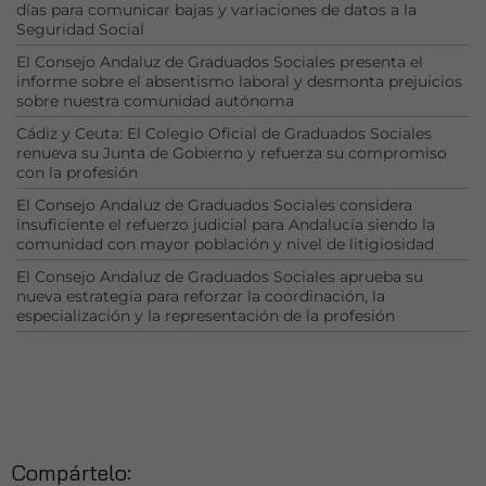
días para comunicar bajas y variaciones de datos a la
Seguridad Social
El Consejo Andaluz de Graduados Sociales presenta el
informe sobre el absentismo laboral y desmonta prejuicios
sobre nuestra comunidad autónoma
Cádiz y Ceuta: El Colegio Oficial de Graduados Sociales
Necesarias
renueva su Junta de Gobierno y refuerza su compromiso
Estas
con la profesión
cookies no
El Consejo Andaluz de Graduados Sociales considera
son
insuficiente el refuerzo judicial para Andalucía siendo la
opcionales.
comunidad con mayor población y nivel de litigiosidad
Son
necesarias
El Consejo Andaluz de Graduados Sociales aprueba su
nueva estrategia para reforzar la coordinación, la
para que
especialización y la representación de la profesión
funcione la
web.
Estadísticas
Para que
podamos
Compártelo:
mejorar la