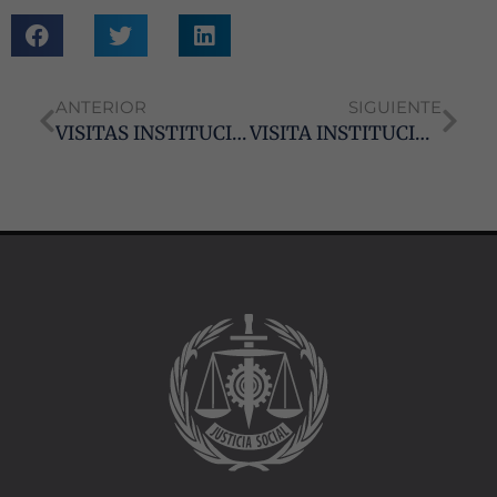
funcionalidad
y estructura
de la web, en
base a cómo
se usa la web.
ANTERIOR
SIGUIENTE
VISITAS INSTITUCIONALES REALIZADAS DEL CONSEJO ANDALUZ
VISITA INSTITUCIONAL SECRETARIO GENERAL CARL
Experiencia
Para que
nuestra web
funcione lo
mejor posible
durante tu
visita. Si
rechaza estas
cookies,
algunas
funcionalidades
desaparecerán
de la web.