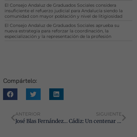
El Consejo Andaluz de Graduados Sociales considera
insuficiente el refuerzo judicial para Andalucía siendo la
comunidad con mayor población y nivel de litigiosidad
El Consejo Andaluz de Graduados Sociales aprueba su
nueva estrategia para reforzar la coordinación, la
especialización y la representación de la profesión
Compártelo:
Necesarias
Estas
cookies no
son
opcionales.
ANTERIOR
SIGUIENTE
Son
necesarias
José Blas Fernández, en el acto de imposición de la Cruz de San Raimundo de Peñafort a la fiscal de Violencia sobre la Mujer de Cádiz, presidido por el Fiscal General del Estado
Cádiz: Un centenar de expertos del Orden Social analizan las novedades legislativas del Derecho Laboral en la II Jornada Laboralista de los Graduados Sociales
para que
funcione la