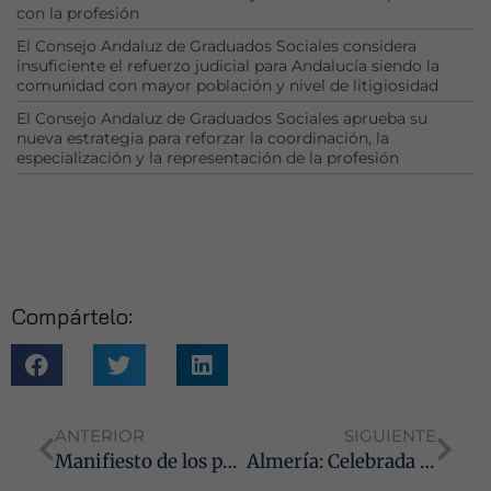
rechaza estas
con la profesión
cookies,
El Consejo Andaluz de Graduados Sociales considera
algunas
insuficiente el refuerzo judicial para Andalucía siendo la
funcionalidades
comunidad con mayor población y nivel de litigiosidad
desaparecerán
de la web.
El Consejo Andaluz de Graduados Sociales aprueba su
nueva estrategia para reforzar la coordinación, la
especialización y la representación de la profesión
Marketing
Al compartir tus
intereses y
comportamiento
mientras visitas
nuestro sitio,
Compártelo:
aumentas la
posibilidad de
ver contenido y
ofertas
personalizados.
ANTERIOR
SIGUIENTE
Manifiesto de los presidentes de los Colegios Oficiales de Graduados Sociales andaluces ante el colapso de la Justicia y las Administraciones Públicas
Almería: Celebrada la XII ediciónn del Taller del Impuesto sobre Sociedades: Declaración 2022