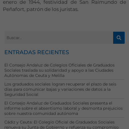
enero de 1944, festividad de San Raimundo de
web.
Peñafort, patrón de los juristas.
Estadísticas
Para que
podamos
mejorar la
funcionalidad
ENTRADAS RECIENTES
y estructura
de la web, en
El Consejo Andaluz de Colegios Oficiales de Graduados
base a cómo
Sociales traslada su solidaridad y apoyo a las Ciudades
se usa la web.
Autónomas de Ceuta y Melilla
Los graduados sociales logran recuperar el plazo de seis
días para comunicar bajas y variaciones de datos a la
Experiencia
Seguridad Social
Para que
nuestra web
El Consejo Andaluz de Graduados Sociales presenta el
funcione lo
informe sobre el absentismo laboral y desmonta prejuicios
sobre nuestra comunidad autónoma
mejor posible
durante tu
Cádiz y Ceuta: El Colegio Oficial de Graduados Sociales
visita. Si
renueva su Junta de Gobierno y refuerza su compromiso