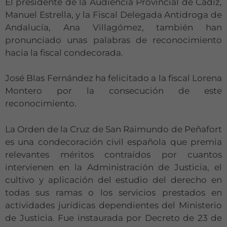
El presidente de la Audiencia Provincial de Cádiz,
Manuel Estrella, y la Fiscal Delegada Antidroga de
Andalucía, Ana Villagómez, también han
pronunciado unas palabras de reconocimiento
hacia la fiscal condecorada.
José Blas Fernández ha felicitado a la fiscal Lorena
Montero por la consecución de este
reconocimiento.
La Orden de la Cruz de San Raimundo de Peñafort
es una condecoración civil española que premia
Necesarias
relevantes méritos contraídos por cuantos
Estas
cookies no
intervienen en la Administración de Justicia, el
son
cultivo y aplicación del estudio del derecho en
opcionales.
todas sus ramas o los servicios prestados en
Son
actividades jurídicas dependientes del Ministerio
necesarias
para que
de Justicia. Fue instaurada por Decreto de 23 de
funcione la