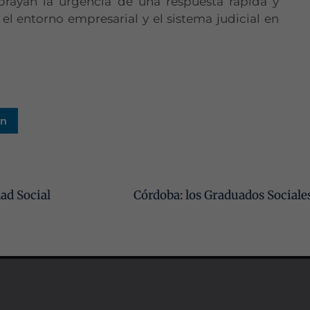
brayan la urgencia de una respuesta rápida y
el entorno empresarial y el sistema judicial en
In
Necesarias
Estas
cookies no
son
dad Social
opcionales.
Son
necesarias
para que
funcione la
web.