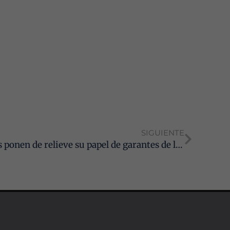
SIGUIENTE
Córdoba: los Graduados Sociales ponen de relieve su papel de garantes de la Justicia Social durante sus celebraciones patronales