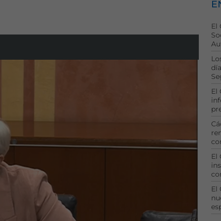
E
El
So
Au
Lo
dí
Se
El
in
pr
Cá
re
co
El
ins
co
El
nu
es