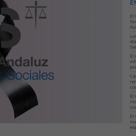
E
El
So
Au
Lo
dí
Se
El
in
pr
Cá
re
co
El
ins
co
El
nu
es