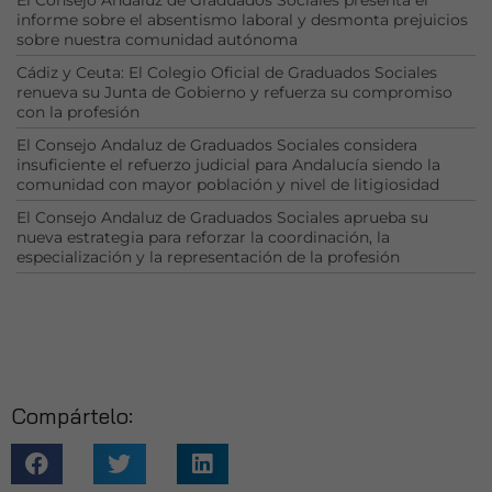
necesarias
informe sobre el absentismo laboral y desmonta prejuicios
para que
sobre nuestra comunidad autónoma
funcione la
web.
Cádiz y Ceuta: El Colegio Oficial de Graduados Sociales
renueva su Junta de Gobierno y refuerza su compromiso
con la profesión
Estadísticas
El Consejo Andaluz de Graduados Sociales considera
insuficiente el refuerzo judicial para Andalucía siendo la
Para que
comunidad con mayor población y nivel de litigiosidad
podamos
mejorar la
El Consejo Andaluz de Graduados Sociales aprueba su
funcionalidad
nueva estrategia para reforzar la coordinación, la
y estructura
especialización y la representación de la profesión
de la web, en
base a cómo
se usa la web.
Experiencia
Compártelo:
Para que
nuestra web
funcione lo
mejor posible