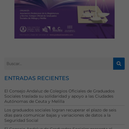
ENTRADAS RECIENTES
El Consejo Andaluz de Colegios Oficiales de Graduados
Necesarias
Sociales traslada su solidaridad y apoyo a las Ciudades
Estas
Autónomas de Ceuta y Melilla
cookies no
Los graduados sociales logran recuperar el plazo de seis
son
días para comunicar bajas y variaciones de datos a la
opcionales.
Seguridad Social
Son
El Consejo Andaluz de Graduados Sociales presenta el