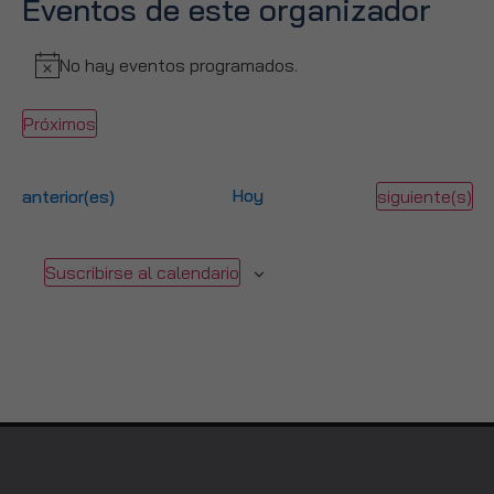
Eventos de este organizador
No hay eventos programados.
Aviso
Próximos
Selecciona
la
fecha.
Eventos
Hoy
Eventos
anterior(es)
siguiente(s)
Suscribirse al calendario