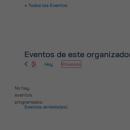
« Todos los Eventos
Eventos de este organizado
Hoy
Próximos
Selecciona
la
fecha.
No hay
eventos
Aviso
programados.
Eventos
anterior(es)