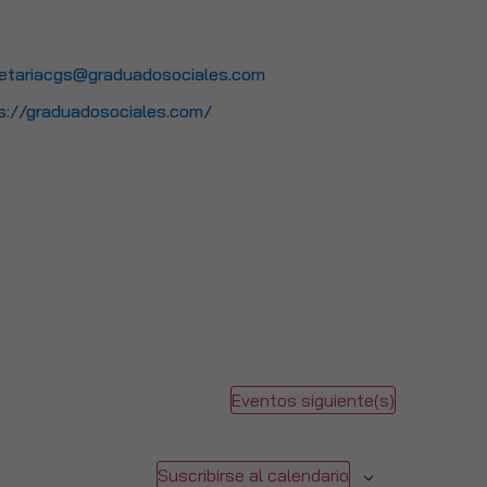
l
etariacgs@graduadosociales.com
ite
s://graduadosociales.com/
Eventos
siguiente(s)
Suscribirse al calendario